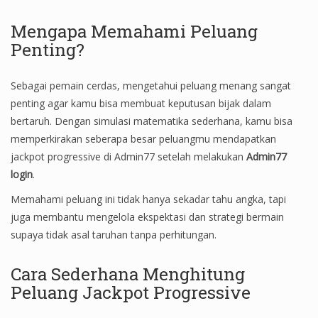
Mengapa Memahami Peluang
Penting?
Sebagai pemain cerdas, mengetahui peluang menang sangat
penting agar kamu bisa membuat keputusan bijak dalam
bertaruh. Dengan simulasi matematika sederhana, kamu bisa
memperkirakan seberapa besar peluangmu mendapatkan
jackpot progressive di Admin77 setelah melakukan
Admin77
login
.
Memahami peluang ini tidak hanya sekadar tahu angka, tapi
juga membantu mengelola ekspektasi dan strategi bermain
supaya tidak asal taruhan tanpa perhitungan.
Cara Sederhana Menghitung
Peluang Jackpot Progressive