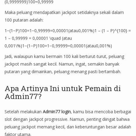
(
0
,
9999999
)
100
≈
0
,
99999
Maka peluang mendapatkan jackpot setidaknya sekali dalam
100 putaran adalah:
1−(1−P)100=1−0,99999=0,00001(atau0,001%)1 – (1 – P)^{100} =
1 – 0,99999 = 0,00001 \quad (atau
0,001\%)
1
−
(
1
−
P
)
100
=
1
−
0
,
99999
=
0
,
00001
(
a
t
a
u
0
,
001%
)
Jadi, walaupun kamu bermain 100 kali berturut-turut, peluang
jackpot masih sangat kecil. Namun, ingat, semakin banyak
putaran yang dimainkan, peluang menang pasti bertambah.
Apa Artinya Ini untuk Pemain di
Admin77?
Setelah melakukan
Admin77 login
, kamu bisa mencoba berbagai
slot dengan jackpot progressive. Namun, penting diingat bahwa
peluang jackpot memang kecil, dan keberuntungan besar adalah
faktor utama.