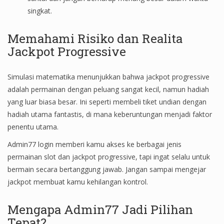
singkat.
Memahami Risiko dan Realita
Jackpot Progressive
Simulasi matematika menunjukkan bahwa jackpot progressive
adalah permainan dengan peluang sangat kecil, namun hadiah
yang luar biasa besar. Ini seperti membeli tiket undian dengan
hadiah utama fantastis, di mana keberuntungan menjadi faktor
penentu utama.
Admin77 login memberi kamu akses ke berbagai jenis
permainan slot dan jackpot progressive, tapi ingat selalu untuk
bermain secara bertanggung jawab. Jangan sampai mengejar
jackpot membuat kamu kehilangan kontrol.
Mengapa Admin77 Jadi Pilihan
Tepat?