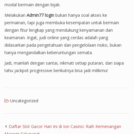
modal bermain dengan bijak.
Melakukan
Admin77 login
bukan hanya soal akses ke
permainan, tapi juga membuka kesempatan untuk bermain
dengan fitur lengkap yang mendukung kenyamanan dan
keamanan. Ingat, judi online yang cerdas adalah yang
didasarkan pada pengetahuan dan pengelolaan risiko, bukan
hanya mengandalkan keberuntungan semata.
Jadi, mainlah dengan santai, nikmati setiap putaran, dan siapa
tahu jackpot progressive berikutnya bisa jadi milikmu!
Uncategorized
Daftar Slot Gacor Hari Ini di Ion Casino: Raih Kemenangan
Maxwin Sekarang!