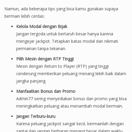
Namun, ada beberapa tips yang bisa kamu gunakan supaya
bermain lebih cerdas:
Kelola Modal dengan Bijak
Jangan tergoda untuk bertaruh besar hanya karena
mengejar jackpot. Tetapkan batas modal dan nikmati
permainan tanpa tekanan.
Pilih Mesin dengan RTP Tinggi
Mesin dengan Return to Player (RTP) yang tinggi
cenderung memberikan peluang menang lebih baik dalam
jangka panjang.
Manfaatkan Bonus dan Promo
Admin77 sering menyediakan bonus dan promo yang bisa
meningkatkan peluang atau menambah modal bermain.
Jangan Terburu-buru
Karena peluang jackpot sangat kecil, bermainlah dengan
santai dan jangan berharap menang besar dalam waktu