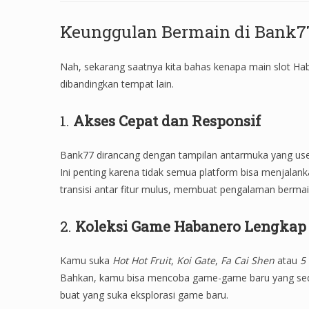
Keunggulan Bermain di Bank7
Nah, sekarang saatnya kita bahas kenapa main slot Hab
dibandingkan tempat lain.
1.
Akses Cepat dan Responsif
Bank77 dirancang dengan tampilan antarmuka yang user-
Ini penting karena tidak semua platform bisa menjalan
transisi antar fitur mulus, membuat pengalaman bermai
2.
Koleksi Game Habanero Lengkap
Kamu suka
Hot Hot Fruit
,
Koi Gate
,
Fa Cai Shen
atau
5
Bahkan, kamu bisa mencoba game-game baru yang seda
buat yang suka eksplorasi game baru.