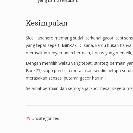
yang kamu tentukan.
Kesimpulan
Slot Habanero memang sudah terkenal gacor, tapi sens
yang tepat seperti
Bank77
. Di sana, kamu bukan hanya 
merasakan kenyamanan bermain, bonus yang menarik, s
Dengan memilih waktu yang tepat, strategi bermain ya
Bank77, siapa pun bisa merasakan sendiri betapa seruny
merasakan sensasi putaran gacor hari ini?
Selamat bermain dan semoga jackpot besar segera m
Uncategorized