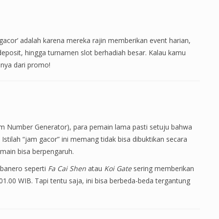
‘gacor’ adalah karena mereka rajin memberikan event harian,
deposit, hingga turnamen slot berhadiah besar. Kalau kamu
nya dari promo!
dom Number Generator), para pemain lama pasti setuju bahwa
 Istilah “jam gacor” ini memang tidak bisa dibuktikan secara
main bisa berpengaruh.
banero seperti
Fa Cai Shen
atau
Koi Gate
sering memberikan
1.00 WIB. Tapi tentu saja, ini bisa berbeda-beda tergantung