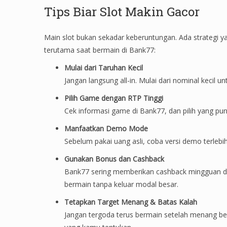
Tips Biar Slot Makin Gacor
Main slot bukan sekadar keberuntungan. Ada strategi 
terutama saat bermain di Bank77:
Mulai dari Taruhan Kecil
Jangan langsung all-in. Mulai dari nominal kecil 
Pilih Game dengan RTP Tinggi
Cek informasi game di Bank77, dan pilih yang pu
Manfaatkan Demo Mode
Sebelum pakai uang asli, coba versi demo terlebi
Gunakan Bonus dan Cashback
Bank77 sering memberikan cashback mingguan da
bermain tanpa keluar modal besar.
Tetapkan Target Menang & Batas Kalah
Jangan tergoda terus bermain setelah menang bes