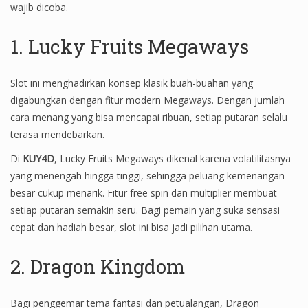
wajib dicoba.
1. Lucky Fruits Megaways
Slot ini menghadirkan konsep klasik buah-buahan yang
digabungkan dengan fitur modern Megaways. Dengan jumlah
cara menang yang bisa mencapai ribuan, setiap putaran selalu
terasa mendebarkan.
Di
KUY4D
, Lucky Fruits Megaways dikenal karena volatilitasnya
yang menengah hingga tinggi, sehingga peluang kemenangan
besar cukup menarik. Fitur free spin dan multiplier membuat
setiap putaran semakin seru. Bagi pemain yang suka sensasi
cepat dan hadiah besar, slot ini bisa jadi pilihan utama.
2. Dragon Kingdom
Bagi penggemar tema fantasi dan petualangan, Dragon