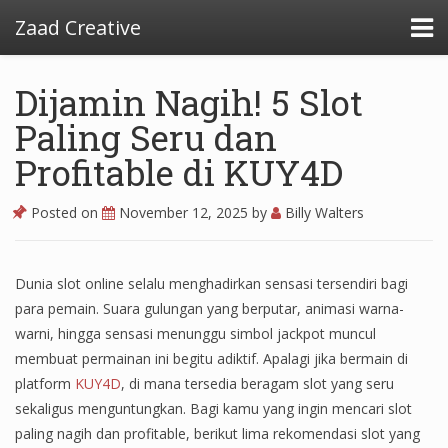
Zaad Creative
Dijamin Nagih! 5 Slot
Paling Seru dan
Profitable di KUY4D
Posted on
November 12, 2025
by
Billy Walters
Dunia slot online selalu menghadirkan sensasi tersendiri bagi
para pemain. Suara gulungan yang berputar, animasi warna-
warni, hingga sensasi menunggu simbol jackpot muncul
membuat permainan ini begitu adiktif. Apalagi jika bermain di
platform
KUY4D
, di mana tersedia beragam slot yang seru
sekaligus menguntungkan. Bagi kamu yang ingin mencari slot
paling nagih dan profitable, berikut lima rekomendasi slot yang