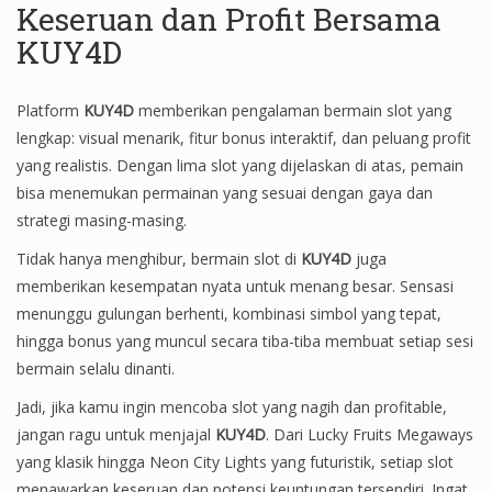
Keseruan dan Profit Bersama
KUY4D
Platform
KUY4D
memberikan pengalaman bermain slot yang
lengkap: visual menarik, fitur bonus interaktif, dan peluang profit
yang realistis. Dengan lima slot yang dijelaskan di atas, pemain
bisa menemukan permainan yang sesuai dengan gaya dan
strategi masing-masing.
Tidak hanya menghibur, bermain slot di
KUY4D
juga
memberikan kesempatan nyata untuk menang besar. Sensasi
menunggu gulungan berhenti, kombinasi simbol yang tepat,
hingga bonus yang muncul secara tiba-tiba membuat setiap sesi
bermain selalu dinanti.
Jadi, jika kamu ingin mencoba slot yang nagih dan profitable,
jangan ragu untuk menjajal
KUY4D
. Dari Lucky Fruits Megaways
yang klasik hingga Neon City Lights yang futuristik, setiap slot
menawarkan keseruan dan potensi keuntungan tersendiri. Ingat,