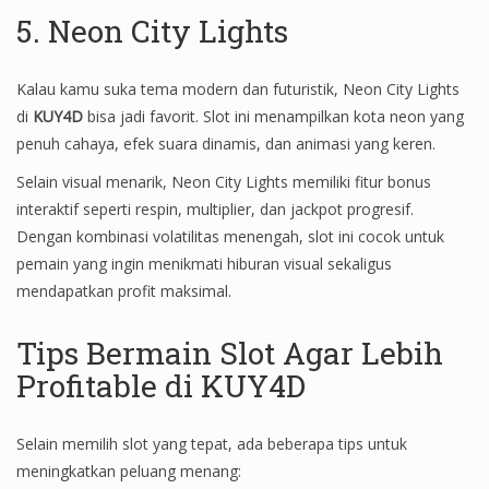
5. Neon City Lights
Kalau kamu suka tema modern dan futuristik, Neon City Lights
di
KUY4D
bisa jadi favorit. Slot ini menampilkan kota neon yang
penuh cahaya, efek suara dinamis, dan animasi yang keren.
Selain visual menarik, Neon City Lights memiliki fitur bonus
interaktif seperti respin, multiplier, dan jackpot progresif.
Dengan kombinasi volatilitas menengah, slot ini cocok untuk
pemain yang ingin menikmati hiburan visual sekaligus
mendapatkan profit maksimal.
Tips Bermain Slot Agar Lebih
Profitable di KUY4D
Selain memilih slot yang tepat, ada beberapa tips untuk
meningkatkan peluang menang: