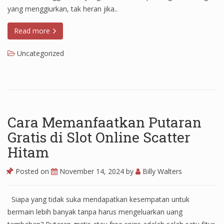
yang menggiurkan, tak heran jika..
Read more
Uncategorized
Cara Memanfaatkan Putaran
Gratis di Slot Online Scatter
Hitam
Posted on
November 14, 2024
by
Billy Walters
Siapa yang tidak suka mendapatkan kesempatan untuk
bermain lebih banyak tanpa harus mengeluarkan uang