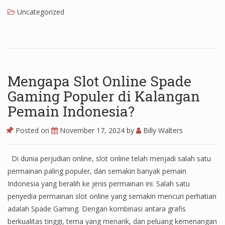
Uncategorized
Mengapa Slot Online Spade
Gaming Populer di Kalangan
Pemain Indonesia?
Posted on
November 17, 2024
by
Billy Walters
Di dunia perjudian online, slot online telah menjadi salah satu
permainan paling populer, dan semakin banyak pemain
Indonesia yang beralih ke jenis permainan ini. Salah satu
penyedia permainan slot online yang semakin mencuri perhatian
adalah Spade Gaming. Dengan kombinasi antara grafis
berkualitas tinggi, tema yang menarik, dan peluang kemenangan