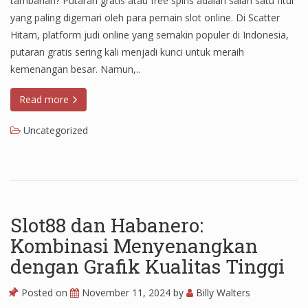
tambahan? Putaran gratis atau free spins adalah salah satu fitur
yang paling digemari oleh para pemain slot online. Di Scatter
Hitam, platform judi online yang semakin populer di Indonesia,
putaran gratis sering kali menjadi kunci untuk meraih
kemenangan besar. Namun,..
Read more
Uncategorized
Slot88 dan Habanero:
Kombinasi Menyenangkan
dengan Grafik Kualitas Tinggi
Posted on
November 11, 2024
by
Billy Walters