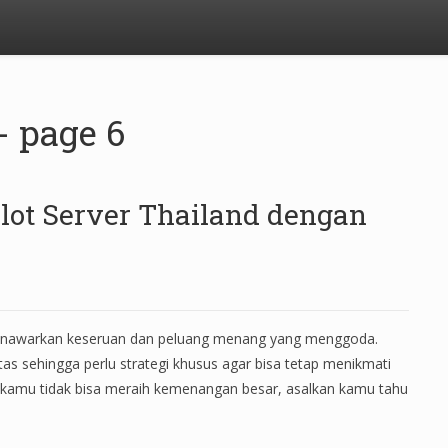
- page 6
Slot Server Thailand dengan
 menawarkan keseruan dan peluang menang yang menggoda.
as sehingga perlu strategi khusus agar bisa tetap menikmati
i kamu tidak bisa meraih kemenangan besar, asalkan kamu tahu