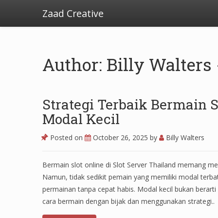
Zaad Creative
Author: Billy Walters 
Strategi Terbaik Bermain 
Modal Kecil
Posted on
October 26, 2025
by
Billy Walters
Bermain slot online di Slot Server Thailand memang
Namun, tidak sedikit pemain yang memiliki modal terbat
permainan tanpa cepat habis. Modal kecil bukan berart
cara bermain dengan bijak dan menggunakan strategi..