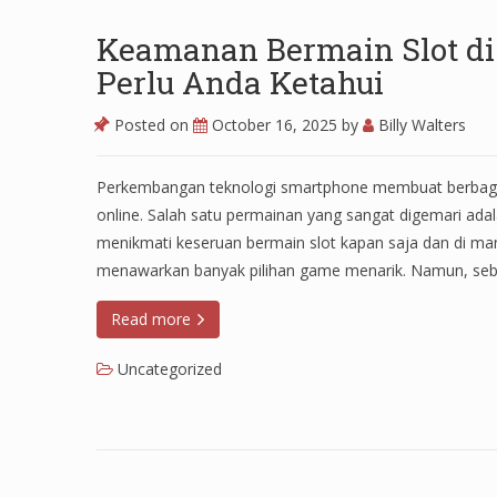
Keamanan Bermain Slot di
Perlu Anda Ketahui
Posted on
October 16, 2025
by
Billy Walters
Perkembangan teknologi smartphone membuat berbagai 
online. Salah satu permainan yang sangat digemari ada
menikmati keseruan bermain slot kapan saja dan di man
menawarkan banyak pilihan game menarik. Namun, sebe
Read more
Uncategorized