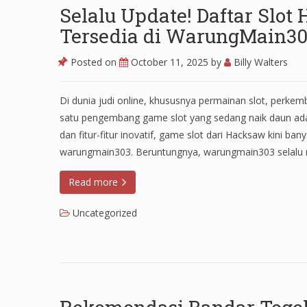
Selalu Update! Daftar Slo
Tersedia di WarungMain3
Posted on
October 11, 2025
by
Billy Walters
Di dunia judi online, khususnya permainan slot, perkem
satu pengembang game slot yang sedang naik daun ada
dan fitur-fitur inovatif, game slot dari Hacksaw kini ba
warungmain303. Beruntungnya, warungmain303 selalu m
Read more
Uncategorized