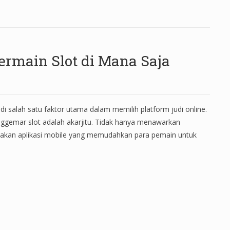
Bermain Slot di Mana Saja
di salah satu faktor utama dalam memilih platform judi online.
nggemar slot adalah akarjitu. Tidak hanya menawarkan
diakan aplikasi mobile yang memudahkan para pemain untuk