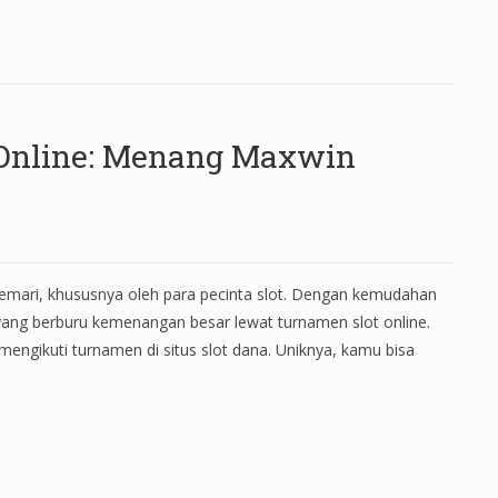
 Online: Menang Maxwin
digemari, khususnya oleh para pecinta slot. Dengan kemudahan
ang berburu kemenangan besar lewat turnamen slot online.
engikuti turnamen di situs slot dana. Uniknya, kamu bisa