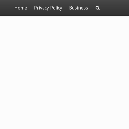
Home
Privacy Policy
Business