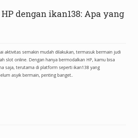
 HP dengan ikan138: Apa yang
aktivitas semakin mudah dilakukan, termasuk bermain judi
lah slot online. Dengan hanya bermodalkan HP, kamu bisa
a saja, terutama di platform seperti ikan138 yang
lum asyik bermain, penting banget..