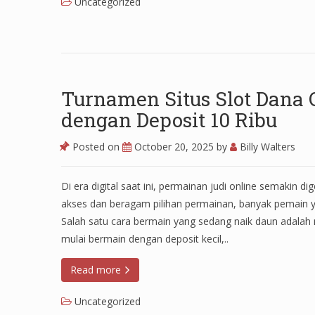
Uncategorized
Turnamen Situs Slot Dana
dengan Deposit 10 Ribu
Posted on
October 20, 2025
by
Billy Walters
Di era digital saat ini, permainan judi online semakin 
akses dan beragam pilihan permainan, banyak pemain y
Salah satu cara bermain yang sedang naik daun adalah m
mulai bermain dengan deposit kecil,..
Read more
Uncategorized